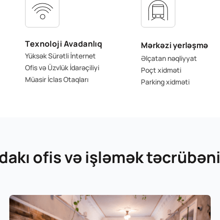
Texnoloji Avadanlıq
Mərkəzi yerləşmə
Yüksək Sürətli İnternet
Əlçatan nəqliyyat
Ofis və Üzvlük İdarəçiliyi
Poçt xidməti
Müasir İclas Otaqları
Parking xidməti
dakı ofis və işləmək təcrübəni
Mint
Metro