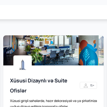
Xüsusi Dizaynlı və Suite
15+
Ofislər
Xüsusi girişli sahələrdə, hazır dekorasiyalı və ya şirkətinizə
uyğun dizayn edilmiş korporativ ofislər