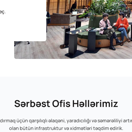
eç.
Sərbəst Ofis Həllərimiz
şdırmaq üçün qarşılıqlı əlaqəni, yaradıcılığı və səmərəliliyi ar
olan bütün infrastruktur və xidmətləri təqdim edirik.