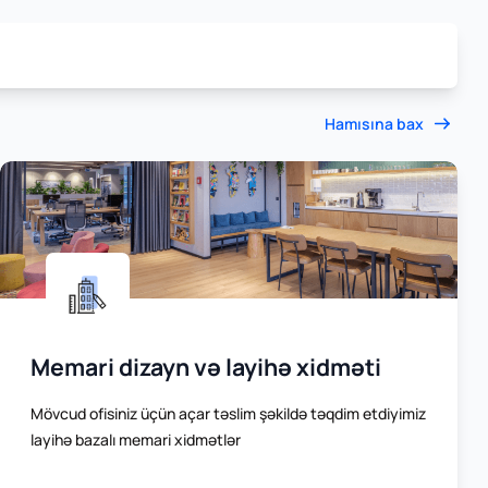
Hamısına bax
Memari dizayn və layihə xidməti
Mövcud ofisiniz üçün açar təslim şəkildə təqdim etdiyimiz
layihə bazalı memari xidmətlər