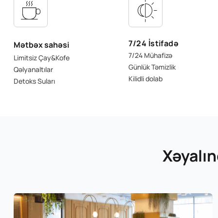
7/24 İstifadə
Mətbəx sahəsi
7/24 Mühafizə
Limitsiz Çay&Kofe
Günlük Təmizlik
Qəlyanaltılar
Kilidli dolab
Detoks Suları
Xəyalın
Şişhane