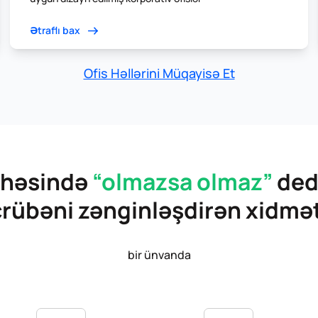
Ətraflı bax
Ofis Həllərini Müqayisə Et
ahəsində
“olmazsa olmaz”
ded
crübəni zənginləşdirən xidmət
bir ünvanda