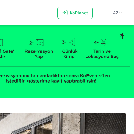
KoPlanet
AZ