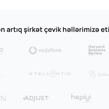
 artıq şirkət çevik həllərimizə eti