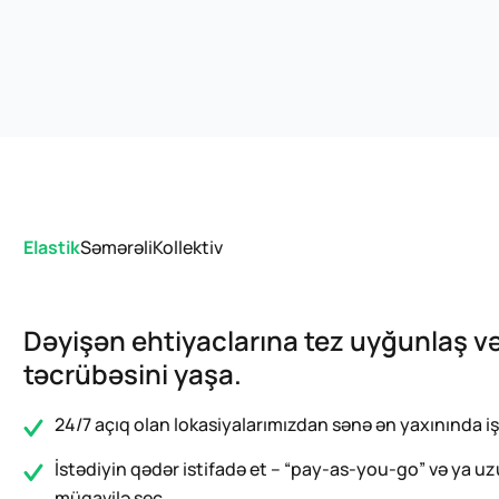
Elastik
Səmərəli
Kollektiv
Dəyişən ehtiyaclarına tez uyğunlaş və
təcrübəsini yaşa.
24/7 açıq olan lokasiyalarımızdan sənə ən yaxınında iş
İstədiyin qədər istifadə et – “pay-as-you-go” və ya 
müqavilə seç.