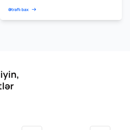
Ətraflı bax
iyin,
lər