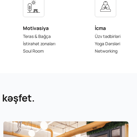
Motivasiya
İcma
Teras & Bağça
Üzv tədbirləri
İstirahət zonaları
Yoga Dərsləri
Soul Room
Networking
 kəşfet.
Süzer
Plaza