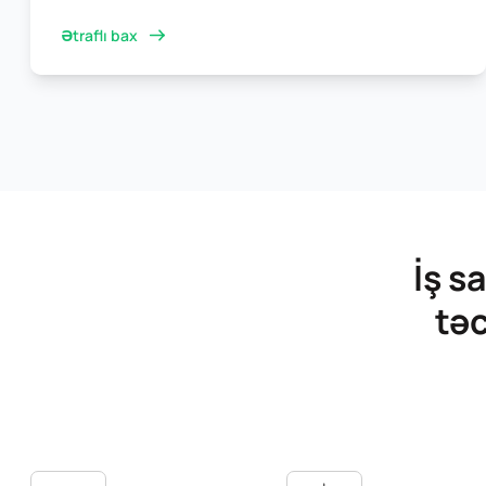
Ətraflı bax
İş s
tə