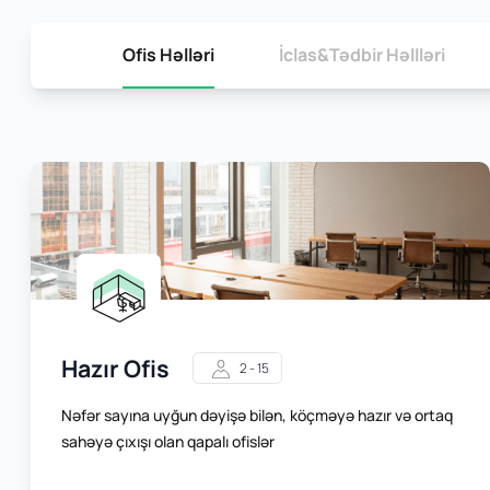
Ofis Həlləri
İclas&Tədbir Həllləri
Hazır Ofis
2 - 15
Nəfər sayına uyğun dəyişə bilən, köçməyə hazır və ortaq
sahəyə çıxışı olan qapalı ofislər