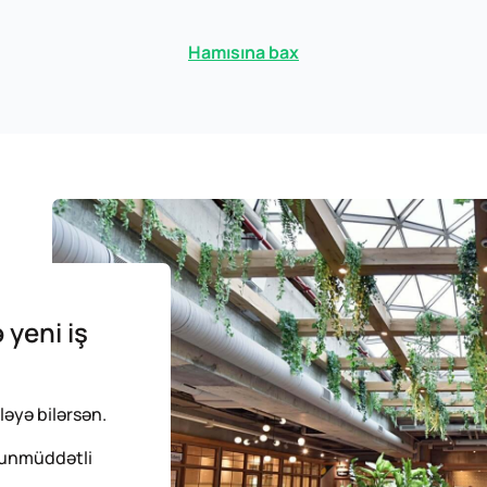
Hamısına bax
 yeni iş
ləyə bilərsən.
uzunmüddətli