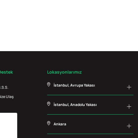
Destek
Lokasyonlarımız
İstanbul, Avrupa Yakası
.S.S.
ize Ulaş
İstanbul, Anadolu Yakası
Ankara