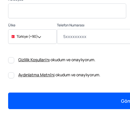
Telefon Numarası
Ülke
Türkiye (+90)
Gizlilik Koşulları'nı
okudum ve onaylıyorum.
Aydınlatma Metni'ni
okudum ve onaylıyorum.
Gön