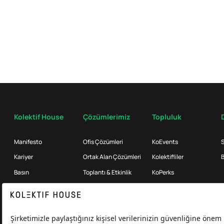
Kolektif House
Çözümlerimiz
Topluluk
Manifesto
Ofis Çözümleri
KoEvents
S
Kariyer
Ortak Alan Çözümleri
Kolektifliler
B
Basın
Toplantı & Etkinlik
KoPerks
Referanslar
Enterprise
İş Ortakları
KoMag
Broker
Kolektif Products