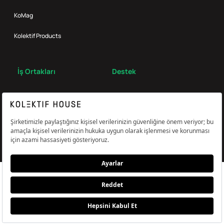
KoMag
Kolektif Products
İş Ortakları
Destek
Broker
S.S.S.
Bize Ulaş
Çerez Tercihlerini Yönetin
Aydınlatma & Açık Rıza Metni
KVKK,Gizlilik ve Çerez Politikası
© Kolektif House 2022