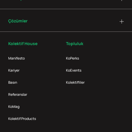
Çözümler
Kolektif House
Topluluk
Manifesto
KoPerks
Kariyer
KoEvents
Basın
Kolektifliler
Referanslar
KoMag
Kolektif Products