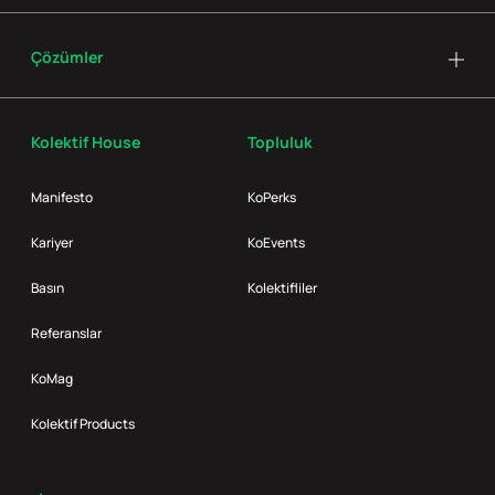
Çözümler
Kolektif House
Topluluk
Manifesto
KoPerks
Kariyer
KoEvents
Basın
Kolektifliler
Referanslar
KoMag
Kolektif Products