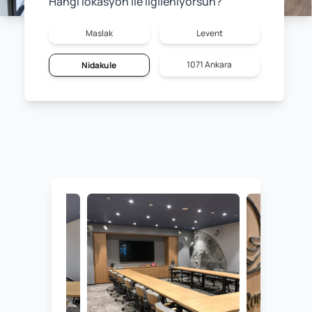
Hangi lokasyon ile ilgileniyorsun?
Maslak
Levent
1071 Ankara
Nidakule