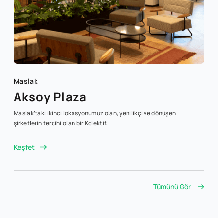
Maslak
Aksoy Plaza
Maslak’taki ikinci lokasyonumuz olan, yenilikçi ve dönüşen
şirketlerin tercihi olan bir Kolektif.
Keşfet
Tümünü Gör