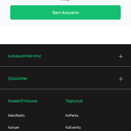
Seni Arayalım
Lokasyonlarımız
Çözümler
Kolektif House
Topluluk
Manifesto
KoPerks
Kariyer
KoEvents