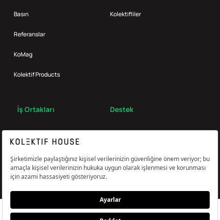
Basın
Kolektifliler
Referanslar
KoMag
Kolektif Products
İş Ortakları
Destek
Broker
S.S.S.
Bize Ulaş
Çerez Tercihlerini Yönetin