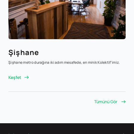
Şişhane
Şişhane metro durağına iki adım mesafede, en minik Kolektif’imiz.
Keşfet
Tümünü Gör