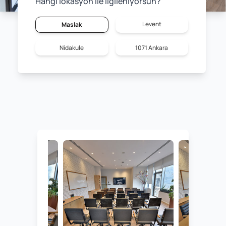
Hangi lokasyon ile ilgileniyorsun?
Levent
Maslak
Nidakule
1071 Ankara