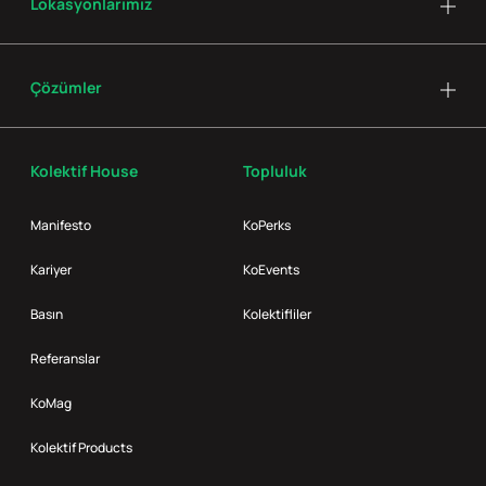
Lokasyonlarımız
Çözümler
Kolektif House
Topluluk
Manifesto
KoPerks
Kariyer
KoEvents
Basın
Kolektifliler
Referanslar
KoMag
Kolektif Products