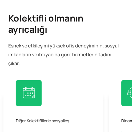
Kolektifli olmanın
ayrıcalığı
Esnek ve etkileşimi yüksek ofis deneyiminin, sosyal
imkanların ve ihtiyacına göre hizmetlerin tadını
çıkar.
Dinamik bir topluluk ile iş birliği imkanları
KoPer
ayrıc