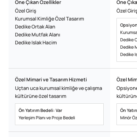
Öne Çıkan Özellikler
Öne Çıka
Özel Giriş
Özel Giri
Kurumsal Kimliğe Özel Tasarım
Opsiyon
Dedike Ortak Alan
Kurumsal
Dedike Mutfak Alanı
Dedike O
Dedike Islak Hacim
Dedike M
Dedike I
Özel Mimari ve Tasarım Hizmeti
Özel Mim
Uçtan uca kurumsal kimliğe ve çalışma
Opsiyone
kültürüne özel tasarım
kültürün
Ön Yatırım Bedeli: Var
Ön Yatır
Yerleşim Planı ve Proje Bedeli
Minör Öz