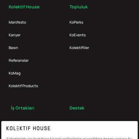
Kolektif House
Topluluk
Manifesto
KoPerks
Kariyer
KoEvents
Basın
Kolektifliler
Referanslar
KoMag
Kolektif Products
İş Ortakları
Destek
Broker
S.S.S.
Bize Ulaş