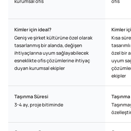
kurumsal ofis
ofis
Kimler için ideal?
Kimler iç
Geniş ve şirket kültürüne özel olarak
Kısa süre
tasarlanmış bir alanda, değişen
tasarımlı
ihtiyaçlarına uyum sağlayabilecek
özel bir 
esneklikte ofis çözümlerine ihtiyaç
uyum sağ
duyan kurumsal ekipler
çözümler
ekipler
Taşınma Süresi
Taşınma 
3-4 ay, proje bitiminde
Taşınmay
özelleşti