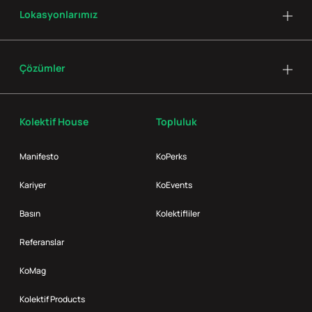
Lokasyonlarımız
Çözümler
Kolektif House
Topluluk
Manifesto
KoPerks
Kariyer
KoEvents
Basın
Kolektifliler
Referanslar
KoMag
Kolektif Products