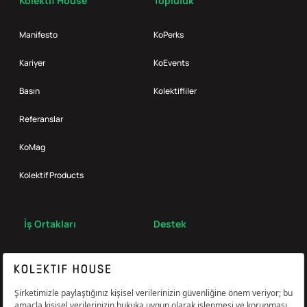
Kolektif House
Topluluk
Manifesto
KoPerks
Kariyer
KoEvents
Basın
Kolektifliler
Referanslar
KoMag
Kolektif Products
İş Ortakları
Destek
Broker
S.S.S.
Bize Ulaş