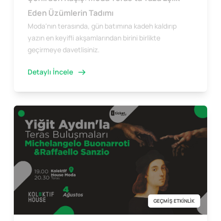
Eden Üzümlerin Tadımı
Moda'nın terasında, gün batımına kadeh kaldırıp
yazın en keyifli akşamlarından birini birlikte
geçirmeye davetlisiniz.
Detaylı İncele
GEÇMİŞ ETKİNLİK