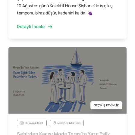
10 Ağustos günü Kolektif House Şişhane’de iş çıkışı
temponu biraz düşür, kadehini kaldır! 🍇
Detaylı İncele
GEÇMİŞ ETKİNLİK
05 Aug @ 19:00
Moda Üst Arka Teras
Şehirden Kaçış: Moda Teras'ta Yaza Eşlik