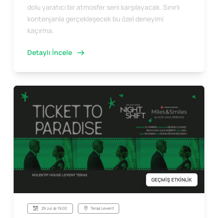
dolu yaratıcı bir atmosfer seni karşılayacak. Sınırlı
kontenjanla gerçekleşecek bu özel deneyimi
kaçırma.
Detaylı İncele
GEÇMİŞ ETKİNLİK
29 Jul @ 19:00
Teras Levent