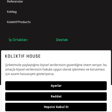
Referanslar
KoMag
Kolektif Products
İş Ortakları
Destek
Broker
S.S.S.
Bize Ulaş
Çerez Tercihlerini Yönetin
Aydınlatma & Açık Rıza Metni
KVKK,Gizlilik ve Çerez Politikası
© Kolektif House 2022