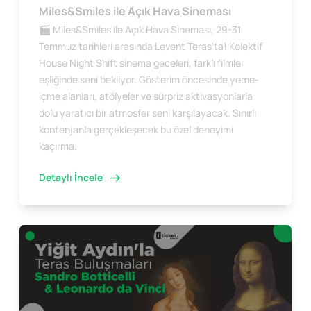
Miles&Smiles ile Açık Hava Sineması
🎬 Miles&Smiles ile Açık Hava Sineması, 29-31
Temmuz tarihleri arasında Levent Teras'ta! Kolektif
House Night Shift sinema geceleri, farklı filmler
eşliğinde seni bekliyor. Gösterim öncesinde yeme-
içme alanları, atölyeler ve sürpriz aktivasyonlarla
dolu yaratıcı bir atmosfer seni karşılayacak. Sınırlı
kontenjanla gerçekleşecek bu özel deneyimi
kaçırma.
Detaylı İncele