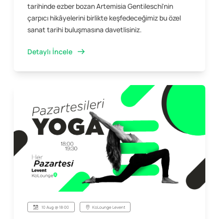
tarihinde ezber bozan Artemisia Gentileschi'nin
çarpıcı hikâyelerini birlikte keşfedeceğimiz bu özel
sanat tarihi buluşmasına davetlisiniz.
Detaylı İncele
10 Aug @ 18:00
KoLounge Levent