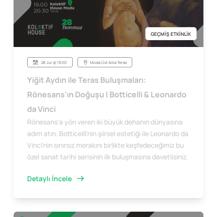
GEÇMİŞ ETKİNLİK
28 Jul @ 19:00
Moda Üst Arka Teras
Yiğit Aydın ile Teras Buluşmaları:
Rönesans'ın Doğuşu | Botticelli & Leonardo
da Vinci
Rönesans'a yön veren iki büyük dehanın dünyasına
adım atın. Botticelli'nin şiirsel estetiği ile Leonardo da
Vinci'nin sınırsız merakını birlikte keşfedeceğimiz bu
özel sanat tarihi serisinin ilk buluşmasına davetlisiniz.
Detaylı İncele