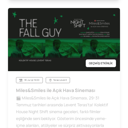
GEÇMİŞ ETKİNLİK
30 Jul @ 19:00
Teras Levent
Miles&Smiles ile Açık Hava Sineması
🎬 Miles&Smiles ile Açık Hava Sineması, 29-31
Temmuz tarihleri arasında Levent Teras'ta! Kolektif
House Night Shift sinema geceleri, farklı filmler
eşliğinde seni bekliyor. Gösterim öncesinde yeme-
içme alanları, atölyeler ve sürpriz aktivasyonlarla