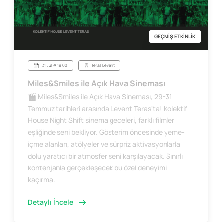
GEÇMİŞ ETKİNLİK
31 Jul @ 19:00
Teras Levent
Miles&Smiles ile Açık Hava Sineması
🎬 Miles&Smiles ile Açık Hava Sineması, 29-31
Temmuz tarihleri arasında Levent Teras'ta! Kolektif
House Night Shift sinema geceleri, farklı filmler
eşliğinde seni bekliyor. Gösterim öncesinde yeme-
içme alanları, atölyeler ve sürpriz aktivasyonlarla
dolu yaratıcı bir atmosfer seni karşılayacak. Sınırlı
kontenjanla gerçekleşecek bu özel deneyimi
kaçırma.
Detaylı İncele