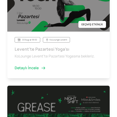
GEÇMİŞ ETKİNLİK
03 Aug @ 18:00
KoLounge Levent
Levent'te Pazartesi Yoga'sı
KoLounge Levent'te Pazartesi Yogasına bekleriz.
Detaylı İncele