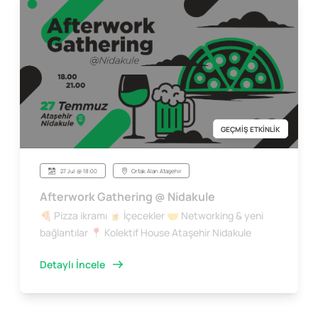
GEÇMİŞ ETKİNLİK
27 Jul @ 18:00
Ortak Alan Ataşehir
Afterwork Gathering @ Nidakule
🍕 Pizza ikramı 🍺 İçecekler 🤝 Networking & yeni
bağlantılar 📍 Kolektif House Ataşehir Nidakule
Detaylı İncele