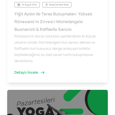
04 Aug @ 19:00
Moda Üst Arka Teras
Yiğit Aydın ile Teras Buluşmaları: Yüksek
Rönesans'ın Zirvesi | Michelangelo
Buonarroti & Raffaello Sanzio
Rönesans'ın doruk noktasını şekillendiren iki büyük
ustanın izinde; Michelangelo'nun sarsıcı dehası ve
Raffaello'nun kusursuz denge anlayışını birlikte
keşfedeceğimiz bu özel sanat tarihi buluşmasına
davetlisiniz.
Detaylı İncele