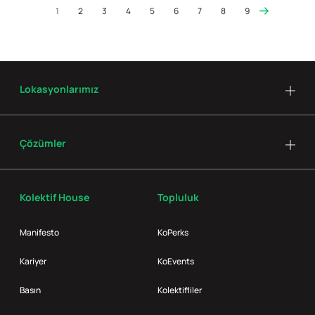
1
2
3
4
5
6
7
8
9
Lokasyonlarımız
Çözümler
Kolektif House
Topluluk
Manifesto
KoPerks
Kariyer
KoEvents
Basın
Kolektifliler