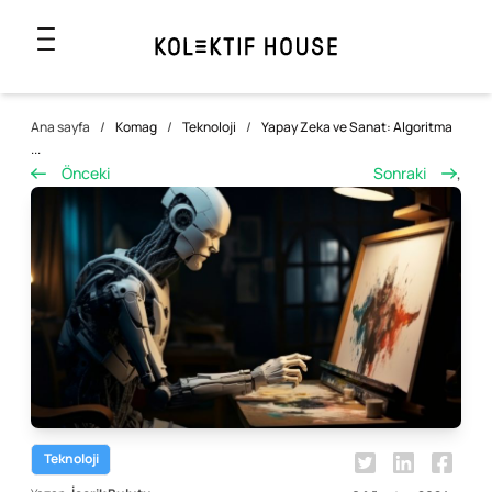
Ana sayfa
/
Komag
/
Teknoloji
/
Yapay Zeka ve Sanat: Algoritma
...
Önceki
Sonraki
,
Teknoloji