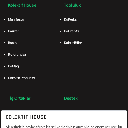
Kolektif House
Topluluk
Manifesto
KoPerks
Kariyer
KoEvents
Basın
Kolektifliler
Referanslar
KoMag
Kolektif Products
İş Ortakları
Destek
Broker
S.S.S.
Bize Ulaş