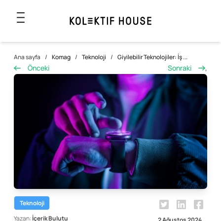
Ana sayfa
/
Komag
/
Teknoloji
/
Giyilebilir Teknolojiler: İş ...
Önceki
Sonraki
,
Teknoloji
Yazan:
İçerik Bulutu
2 Ağustos 2024