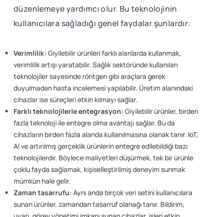
düzenlemeye yardımcı olur. Bu teknolojinin
kullanıcılara sağladığı genel faydalar şunlardır:
Verimlilik:
Giyilebilir ürünleri farklı alanlarda kullanmak,
verimlilik artışı yaratabilir. Sağlık sektöründe kullanılan
teknolojiler sayesinde röntgen gibi araçlara gerek
duyulmadan hasta incelemesi yapılabilir. Üretim alanındaki
cihazlar ise süreçleri etkin kılmayı sağlar.
Farklı teknolojilerle entegrasyon:
Giyilebilir ürünler, birden
fazla teknoloji ile entegre olma avantajı sağlar. Bu da
cihazların birden fazla alanda kullanılmasına olanak tanır. IoT,
AI ve artırılmış gerçeklik ürünlerin entegre edilebildiği bazı
teknolojilerdir. Böylece maliyetleri düşürmek, tek bir ürünle
çoklu fayda sağlamak, kişiselleştirilmiş deneyim sunmak
mümkün hale gelir.
Zaman tasarrufu:
Aynı anda birçok veri setini kullanıcılara
sunan ürünler, zamandan tasarruf olanağı tanır. Bildirim,
uyarı, görev yönetimi imkanı sunan cihazlar, işleri etkin