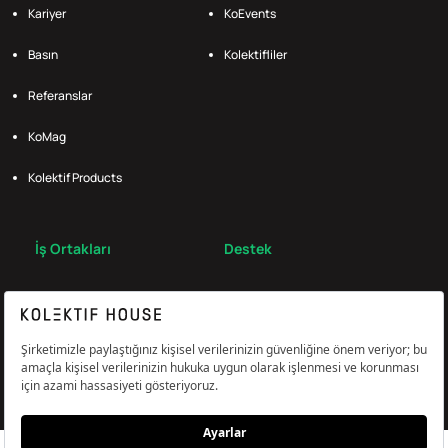
Kariyer
KoEvents
Basın
Kolektifliler
Referanslar
KoMag
Kolektif Products
İş Ortakları
Destek
Broker
S.S.S.
Bize Ulaş