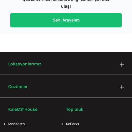
ulaş!
Seni Arayalım
Lokasyonlarımız
Çözümler
Kolektif House
Topluluk
Manifesto
KoPerks