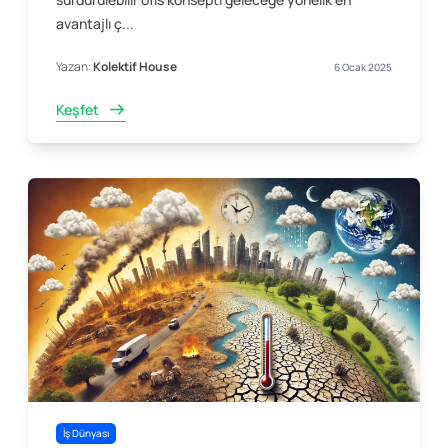
avantajlı ç...
Yazan:
Kolektif House
6 Ocak 2025
Keşfet
İş Dünyası