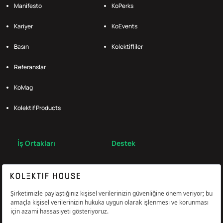
Manifesto
KoPerks
Kariyer
KoEvents
Basın
Kolektifliler
Referanslar
KoMag
Kolektif Products
İş Ortakları
Destek
Broker
S.S.S.
Bize Ulaş