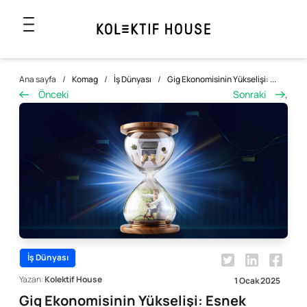
Ana sayfa
/
Komag
/
İş Dünyası
/
Gig Ekonomisinin Yükselişi: ...
Önceki
Sonraki
,
İş Dünyası
Yazan:
Kolektif House
1 Ocak 2025
Gig Ekonomisinin Yükselişi: Esnek