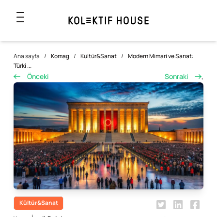
Ana sayfa
/
Komag
/
Kültür&Sanat
/
Modern Mimari ve Sanat:
Türki ...
Önceki
Sonraki
,
Kültür&Sanat