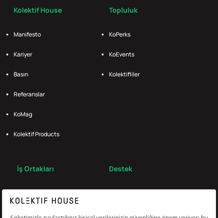
Kolektif House
Topluluk
Manifesto
KoPerks
Kariyer
KoEvents
Basın
Kolektifliler
Referanslar
KoMag
Kolektif Products
İş Ortakları
Destek
Broker
S.S.S.
Bize Ulaş