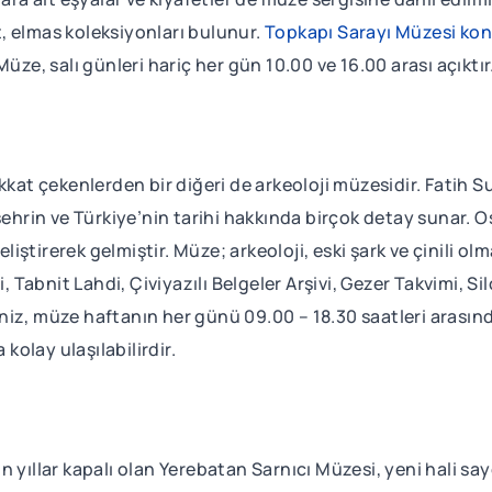
, elmas koleksiyonları bulunur.
Topkapı Sarayı Müzesi k
. Müze, salı günleri hariç her gün 10.00 ve 16.00 arası açıktır
ikkat çekenlerden bir diğeri de arkeoloji müzesidir. Fat
 şehrin ve Türkiye’nin tarihi hakkında birçok detay sunar.
tirerek gelmiştir. Müze; arkeoloji, eski şark ve çinili olma
bnit Lahdi, Çiviyazılı Belgeler Arşivi, Gezer Takvimi, Silo
niz, müze haftanın her günü 09.00 – 18.30 saatleri arasın
kolay ulaşılabilirdir.
n yıllar kapalı olan Yerebatan Sarnıcı Müzesi, yeni hali s