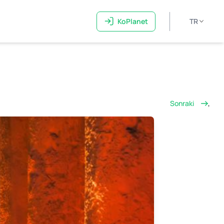
KoPlanet
TR
Sonraki
,