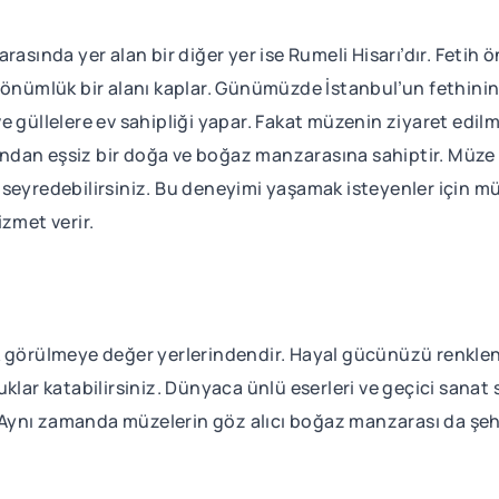
rasında yer alan bir diğer yer ise Rumeli Hisarı’dır. Fetih
dönümlük bir alanı kaplar. Günümüzde İstanbul’un fethinin
e güllelere ev sahipliği yapar. Fakat müzenin ziyaret edil
ndan eşsiz bir doğa ve boğaz manzarasına sahiptir. Müze iç
seyredebilirsiniz. Bu deneyimi yaşamak isteyenler için mü
zmet verir.
k görülmeye değer yerlerindendir. Hayal gücünüzü renklen
klar katabilirsiniz. Dünyaca ünlü eserleri ve geçici sanat 
. Aynı zamanda müzelerin göz alıcı boğaz manzarası da şehre