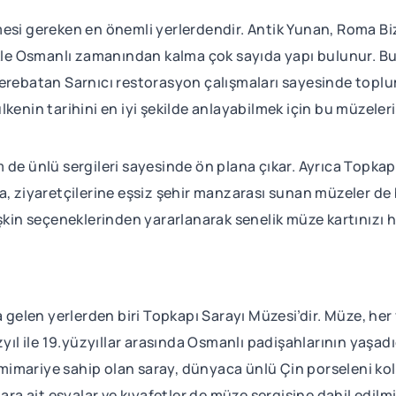
esi gereken en önemli yerlerdendir. Antik Yunan, Roma Biz
ikle Osmanlı zamanından kalma çok sayıda yapı bulunur. Bu 
ve Yerebatan Sarnıcı restorasyon çalışmaları sayesinde top
kenin tarihini en iyi şekilde anlayabilmek için bu müzeleri 
de ünlü sergileri sayesinde ön plana çıkar. Ayrıca Topkapı
a, ziyaretçilerine eşsiz şehir manzarası sunan müzeler de 
şkin seçeneklerinden yararlanarak senelik müze kartınızı h
 gelen yerlerden biri Topkapı Sarayı Müzesi’dir. Müze, her y
zyıl ile 19.yüzyıllar arasında Osmanlı padişahlarının yaşad
ı mimariye sahip olan saray, dünyaca ünlü Çin porseleni ko
 ait eşyalar ve kıyafetler de müze sergisine dahil edilm