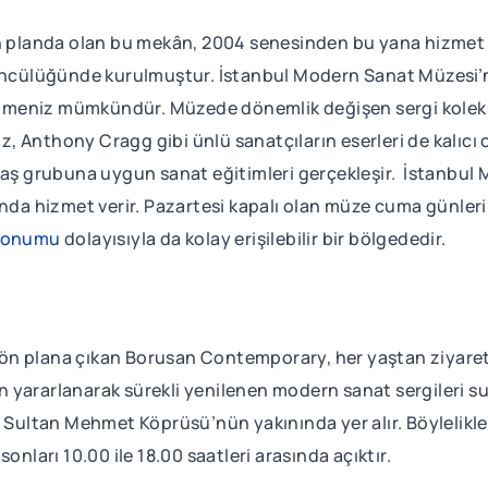
ön planda olan bu mekân, 2004 senesinden bu yana hizmet v
 öncülüğünde kurulmuştur. İstanbul Modern Sanat Müzesi’
bilmeniz mümkündür. Müzede dönemlik değişen sergi koleks
 Anthony Cragg gibi ünlü sanatçıların eserleri de kalıcı
 yaş grubuna uygun sanat eğitimleri gerçekleşir. İstanbul
ında hizmet verir. Pazartesi kapalı olan müze cuma günleri
 konumu
dolayısıyla da kolay erişilebilir bir bölgededir.
ı ile ön plana çıkan Borusan Contemporary, her yaştan ziyare
den yararlanarak sürekli yenilenen modern sanat sergileri 
 Sultan Mehmet Köprüsü’nün yakınında yer alır. Böylelikl
onları 10.00 ile 18.00 saatleri arasında açıktır.