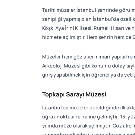
Tarihi müzeler İstanbul şehrinde görülm
sahipliği yapmış olan İstanbul’da özell
Köşk, Aya İrini Kilisesi, Rumeli Hisarı 
hizmete açılmıştır. Hem şehrin hem de ül
Müzeler hem göz alıcı mimari yapısı hem 
Arkeoloji Müzesi gibi konumu dolayısıyl
giriş yapabilmek için öğrenci ya da yeti
Topkapı Sarayı Müzesi
İstanbul'da müzeler denildiğinde ilk akla
uğrak noktasına haline gelmiştir. 15. yü
yılında müze olarak açılmıştır. Göz alıc
zamanda padişaha ve sarayda yaşayanlara