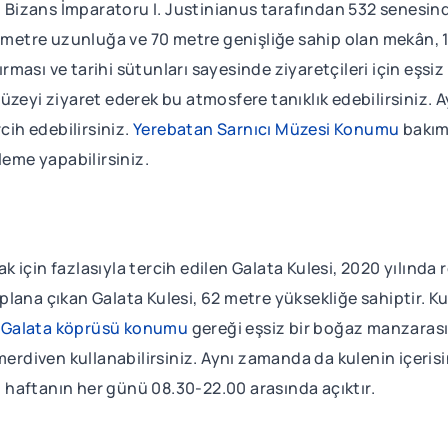
ı, Bizans İmparatoru I. Justinianus tarafından 532 senesind
0 metre uzunluğa ve 70 metre genişliğe sahip olan mekân, 1
ası ve tarihi sütunları sayesinde ziyaretçileri için eşsiz
üzeyi ziyaret ederek bu atmosfere tanıklık edebilirsiniz. 
cih edebilirsiniz.
Yerebatan Sarnıcı Müzesi Konumu
bakımı
kleme yapabilirsiniz.
için fazlasıyla tercih edilen Galata Kulesi, 2020 yılında r
lana çıkan Galata Kulesi, 62 metre yüksekliğe sahiptir. K
Galata köprüsü konumu
gereği eşsiz bir boğaz manzarası
 merdiven kullanabilirsiniz. Aynı zamanda da kulenin içer
e, haftanın her günü 08.30-22.00 arasında açıktır.