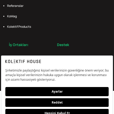
Referanslar
KoMag
Kolektif Products
İş Ortakları
Destek
Broker
S.S.S.
Bize Ulaş
Çerez Tercihlerini Yönetin
Aydınlatma & Açık Rıza Metni
KVKK,Gizlilik ve Çerez Politikası