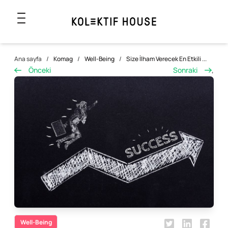
Ana sayfa
/
Komag
/
Well-Being
/
Size İlham Verecek En Etkili ...
Önceki
Sonraki
,
Well-Being