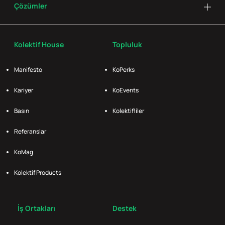
Çözümler
Kolektif House
Topluluk
Manifesto
KoPerks
Kariyer
KoEvents
Basın
Kolektifliler
Referanslar
KoMag
Kolektif Products
İş Ortakları
Destek