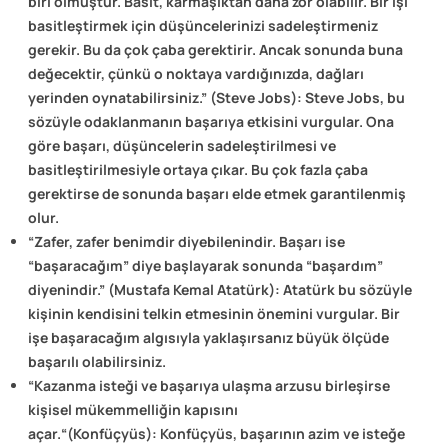
biri olmuştur. Basit, karmaşıktan daha zor olabilir. Bir işi
basitleştirmek için düşüncelerinizi sadeleştirmeniz
gerekir. Bu da çok çaba gerektirir. Ancak sonunda buna
değecektir, çünkü o noktaya vardığınızda, dağları
yerinden oynatabilirsiniz.” (Steve Jobs): Steve Jobs, bu
sözüyle odaklanmanın başarıya etkisini vurgular. Ona
göre başarı, düşüncelerin sadeleştirilmesi ve
basitleştirilmesiyle ortaya çıkar. Bu çok fazla çaba
gerektirse de sonunda başarı elde etmek garantilenmiş
olur.
“Zafer, zafer benimdir diyebilenindir. Başarı ise
“başaracağım” diye başlayarak sonunda “başardım”
diyenindir.” (Mustafa Kemal Atatürk): Atatürk bu sözüyle
kişinin kendisini telkin etmesinin önemini vurgular. Bir
işe başaracağım algısıyla yaklaşırsanız büyük ölçüde
başarılı olabilirsiniz.
“Kazanma isteği ve başarıya ulaşma arzusu birleşirse
kişisel mükemmelliğin kapısını
açar.“(Konfüçyüs): Konfüçyüs, başarının azim ve isteğe