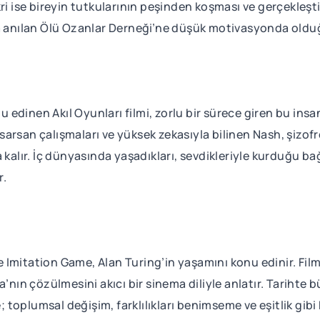
i ise bireyin tutkularının peşinden koşması ve gerçekleştir
ka anılan Ölü Ozanlar Derneği’ne düşük motivasyonda oldu
edinen Akıl Oyunları filmi, zorlu bir sürece giren bu ins
arsan çalışmaları ve yüksek zekasıyla bilinen Nash, şizof
ır. İç dünyasında yaşadıkları, sevdikleriyle kurduğu bağla
r.
he Imitation Game, Alan Turing’in yaşamını konu edinir. Fil
a’nın çözülmesini akıcı bir sinema diliyle anlatır. Tarihte 
toplumsal değişim, farklılıkları benimseme ve eşitlik gibi