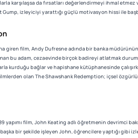
arla karşılaşsa da fırsatları değerlendirmeyi ihmal etmez 
 Gump, izleyiciyi yarattığı güçlü motivasyon hissi ile başb
on
ona giren film, Andy Dufresne adında bir banka müdürünün 
nan bu adam, cezaevinde birçok badireyi atlatmak durumu
a kurduğu bağlar ve hapishane kütüphanesinde çalışırken
n filmlerden olan The Shawshank Redemption; içsel özgürlü
9 yapımı film, John Keating adlı öğretmenin devrimci bakış
başka bir şekilde işleyen John, öğrencilere yaptığı gibi iz