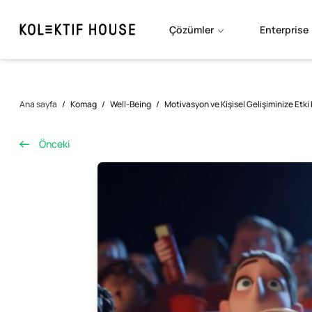
Çözümler
Enterprise
Ana sayfa
/
Komag
/
Well-Being
/
Motivasyon ve Kişisel Gelişiminize Etki
Önceki