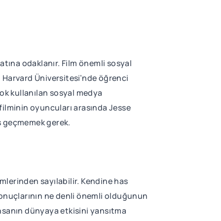
tına odaklanır. Film önemli sosyal
n Harvard Üniversitesi’nde öğrenci
ok kullanılan sosyal medya
k filminin oyuncuları arasında Jesse
es geçmemek gerek.
lerinden sayılabilir. Kendine has
. Sonuçlarının ne denli önemli olduğunun
 insanın dünyaya etkisini yansıtma