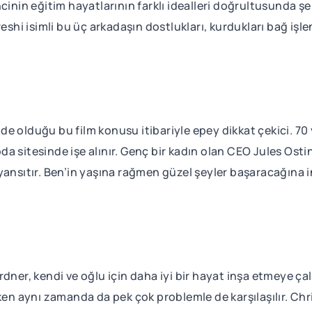
cinin eğitim hayatlarının farklı idealleri doğrultusunda şe
i isimli bu üç arkadaşın dostlukları, kurdukları bağ işlen
e olduğu bu film konusu itibariyle epey dikkat çekici. 70 
sitesinde işe alınır. Genç bir kadın olan CEO Jules Ostin i
ek yansıtır. Ben’in yaşına rağmen güzel şeyler başaracağına
dner, kendi ve oğlu için daha iyi bir hayat inşa etmeye çal
ken aynı zamanda da pek çok problemle de karşılaşılır. Chri