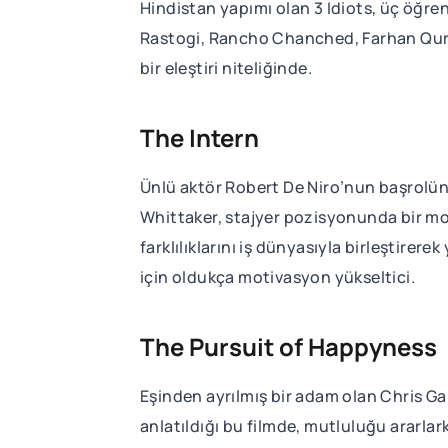
Hindistan yapımı olan 3 Idiots, üç öğren
Rastogi, Rancho Chanched, Farhan Quresh
bir eleştiri niteliğinde.
The Intern
Ünlü aktör Robert De Niro’nun başrolünd
Whittaker, stajyer pozisyonunda bir moda 
farklılıklarını iş dünyasıyla birleştirer
için oldukça motivasyon yükseltici.
The Pursuit of Happyness
Eşinden ayrılmış bir adam olan Chris Gar
anlatıldığı bu filmde, mutluluğu ararlar