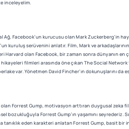
te inceleyelim.
al Ağ, Facebook’un kurucusu olan Mark Zuckerberg’in haya
 kuruluş serüvenini anlatır. Film, Mark ve arkadaşlarını
ri Harvard olan Facebook, bir zaman sonra dünyanın en ç
rı hikayeleri filmleri arasında öne çıkan The Social Networ
berlake var. Yönetmen David Fincher’ın dokunuşlarını da 
olan Forrest Gump, motivasyon arttıran duygusal zeka film
f zihinsel bozukluğuyla Forrest Gump’ın yaşamını seyrederiz
ara tanıklık eden karakteri anlatan Forrest Gump, basit bir