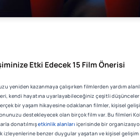
şiminize Etki Edecek 15 Film Önerisi
zu yeniden kazanmaya çalışırken filmlerden yardım alan
ri, kendi hayatına uyarlayabileceğiniz çeşitli düşünceler
çek bir yaşam hikayesine odaklanan filmler, kişisel gelişi
unuzu destekleyecek olan birçok film var. Bu filmleri Kol
larla donatılmış
etkinlik alanları
içerisinde bir organizasy
ak izleyenlerine benzer duygular yaşatan ve kişisel gelişim