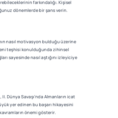
ebileceklerinin farkındalığı. Kişisel
ğunuz dönemlerde bir şans verin.
anın nasıl motivasyon bulduğu üzerine
reni teşhisi konulduğunda zihinsel
rı sayesinde nasıl aştığını izleyiciye
m, II. Dünya Savaşı’nda Almanların icat
büyük yer edinen bu başarı hikayesini
 kavramların önemi gösterir.