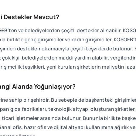
ngi Destekler Mevcut?
EB’ten ve belediyelerden çeşitli destekler alınabilir. KOSGE
birlikte genç girişimciler ve kadın girişimciler, KOSGEB’te
işimleri desteklemek amacıyla çeşitli teşviklerde bulunur. Y
 çok kişi, belediyelerden maddi yardım alabilir, vergilendi
işimcilik teşvikleri, yeni kurulan şirketlerin maliyetini aza
Hangi Alanda Yoğunlaşıyor?
ine sahip bir şehirdir. Bu sebeple de başkentteki girişiml
pan gıda fabrikaları, teknolojik altyapı oluşturan şirketler
n ticari işletmeler arasında bulunur. Bununla birlikte başke
anal ofis, hazır ofis ve dijital altyapı kullanımına ağırlık ve