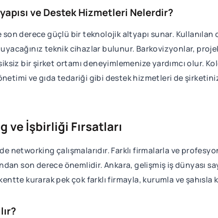
tyapısı ve Destek Hizmetleri Nelerdir?
e son derece güçlü bir teknolojik altyapı sunar. Kullanılan
duyacağınız teknik cihazlar bulunur. Barkovizyonlar, projek
ksiksiz bir şirket ortamı deneyimlemenize yardımcı olur. Ko
önetimi ve gıda tedariği gibi destek hizmetleri de şirketi
 ve İşbirliği Fırsatları
de networking çalışmalarıdır. Farklı firmalarla ve profesyon
çısından son derece önemlidir. Ankara, gelişmiş iş dünyası
kentte kurarak pek çok farklı firmayla, kurumla ve şahısla ko
lır?