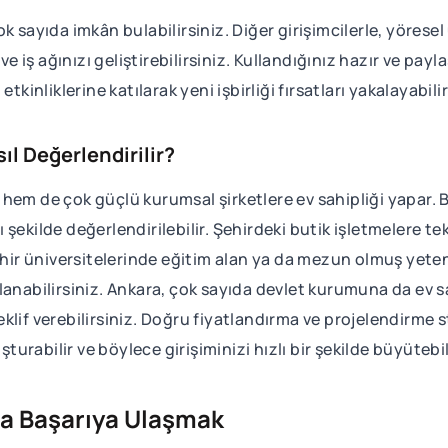
 sayıda imkân bulabilirsiniz. Diğer girişimcilerle, yöresel 
ve iş ağınızı geliştirebilirsiniz. Kullandığınız hazır ve payl
tkinliklerine katılarak yeni işbirliği fırsatları yakalayabilir
asıl Değerlendirilir?
hem de çok güçlü kurumsal şirketlere ev sahipliği yapar. 
lı şekilde değerlendirilebilir. Şehirdeki butik işletmelere te
ehir üniversitelerinde eğitim alan ya da mezun olmuş yetene
lanabilirsiniz. Ankara, çok sayıda devlet kurumuna da ev 
 teklif verebilirsiniz. Doğru fiyatlandırma ve projelendirme 
şturabilir ve böylece girişiminizi hızlı bir şekilde büyütebil
'da Başarıya Ulaşmak