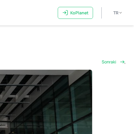
KoPlanet
TR
Sonraki
,