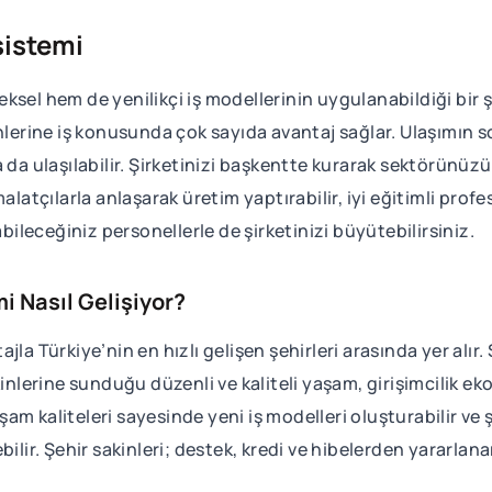
sistemi
sel hem de yenilikçi iş modellerinin uygulanabildiği bir ş
inlerine iş konusunda çok sayıda avantaj sağlar. Ulaşımın 
a da ulaşılabilir. Şirketinizi başkentte kurarak sektörünü
alatçılarla anlaşarak üretim yaptırabilir, iyi eğitimli profe
abileceğiniz personellerle de şirketinizi büyütebilirsiniz.
i Nasıl Gelişiyor?
la Türkiye’nin en hızlı gelişen şehirleri arasında yer alır
kinlerine sunduğu düzenli ve kaliteli yaşam, girişimcilik e
yaşam kaliteleri sayesinde yeni iş modelleri oluşturabilir 
ilir. Şehir sakinleri; destek, kredi ve hibelerden yararlana