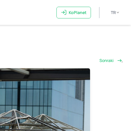
KoPlanet
TR
Sonraki
,