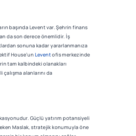
arın başında Levent var. Şehrin finans
an da son derece önemlidir. İş
aklardan sonuna kadar yararlanmanıza
lektif House’un
Levent
ofis merkezinde
hrin tam kalbindeki olanakları
i çalışma alanlarını da
okasyonudur. Güçlü yatırım potansiyeli
ni çeken Maslak, stratejik konumuyla öne