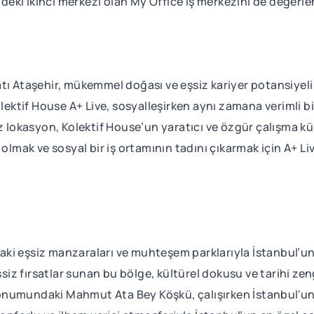
’deki ikinci merkezi olan My Office iş merkezini de değerlen
tı Ataşehir, mükemmel doğası ve eşsiz kariyer potansiyeli 
olektif House A+ Live, sosyalleşirken aynı zamana verimli bi
iz lokasyon, Kolektif House’un yaratıcı ve özgür çalışma 
olmak ve sosyal bir iş ortamının tadını çıkarmak için A+ Liv
i eşsiz manzaraları ve muhteşem parklarıyla İstanbul’un 
şsiz fırsatlar sunan bu bölge, kültürel dokusu ve tarihi zeng
ır konumundaki Mahmut Ata Bey Köşkü, çalışırken İstanbul'