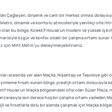
an Çağlayan, dinamik ve canlı bir merkez olması dolayısıy
tro, dinamik ve konforlu atmosferiyle yenilikçi ofis ihtiy
 olan bu bölge, Kolektif House’un modern ve yüksek iş bi
imarisiyle özgür ve konfor odaklı bir çalışma ortamı sunar.
nız için Mint Metro’yu deneyimleyebilirsiniz.
nları arasında yer alan Maçka, Nişantaşı ve Teşvikiye gibi 
leme fırsatı sunan bölge, prestijli ortamı dolayısıyla kariy
ktif House’un Maçka bölgesindeki ofisi olan Süzer Plaza, n
manzarasıyla son derece hoş bir çalışma ortamı vadeden M
ijli ve fırsatlarla dolu bir alanda çalışmak için Maçka bölge