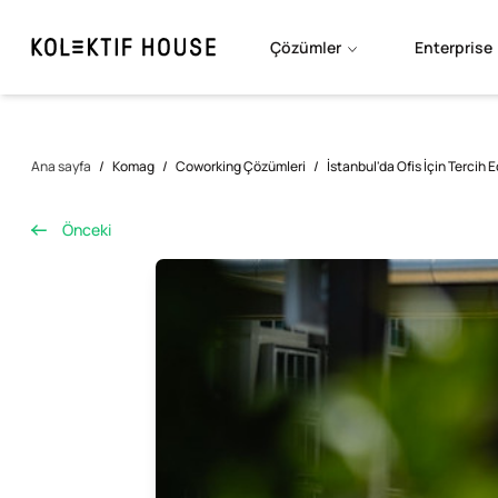
Çözümler
Enterprise
Ana sayfa
/
Komag
/
Coworking Çözümleri
/
İstanbul'da Ofis İçin Tercih
Önceki