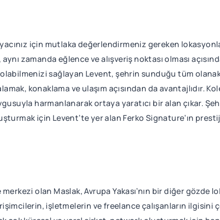
tiyacınız için mutlaka değerlendirmeniz gereken lokasyonl
aynı zamanda eğlence ve alışveriş noktası olması açısınd
 olabilmenizi sağlayan Levent, şehrin sunduğu tüm olan
iralamak, konaklama ve ulaşım açısından da avantajlıdır. Ko
 duygusuyla harmanlanarak ortaya yaratıcı bir alan çıkar. Şe
turmak için Levent’te yer alan Ferko Signature’ın prestijl
 merkezi olan Maslak, Avrupa Yakası’nın bir diğer gözde l
irişimcilerin, işletmelerin ve freelance çalışanların ilgisi