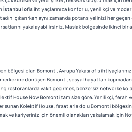
ek çok küresel ve yerel şirket, network oluşturmak için ben
üm
İstanbul ofis
ihtiyaçlarınıza konforlu, yenilikçi ve mode
n tadını çıkarırken aynı zamanda potansiyelinizi her geçen 
ırsatlarını yakalayabilirsiniz. Maslak bölgesinde ikinci bir 
.
en bölgesi olan Bomonti, Avrupa Yakası ofis ihtiyaçlarınız 
ce merkezine dönüşen Bomonti, sosyal hayattan kopmadan ke
-dining restoranlarda vakit geçirmek, benzersiz networke k
olektif House Now Bomonti tam size göre. Yenilikçi, ferah 
r sunan Kolektif House, fırsatlarla dolu Bomonti bölgesine
 ve kariyeriniz için önemli olanakları yakalamak için Now