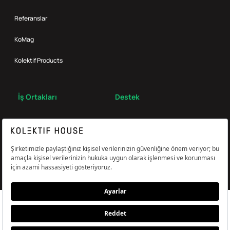
Referanslar
KoMag
Kolektif Products
İş Ortakları
Destek
Broker
S.S.S.
Bize Ulaş
Çerez Tercihlerini Yönetin
Aydınlatma & Açık Rıza Metni
KVKK,Gizlilik ve Çerez Politikası