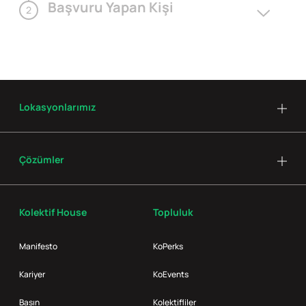
Başvuru Yapan Kişi
2
Lokasyonlarımız
Çözümler
Kolektif House
Topluluk
Manifesto
KoPerks
Kariyer
KoEvents
Basın
Kolektifliler