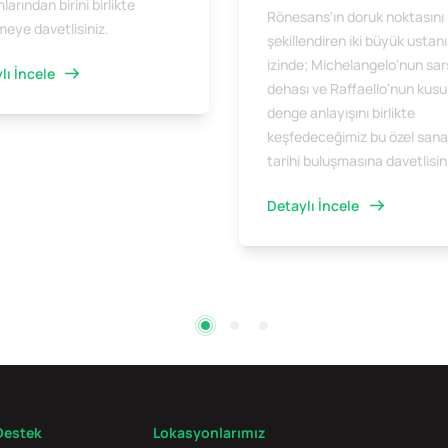
arından birini birlikte
Rönesans'ın doruk noktasını
meye davetlisiniz.
şekillendiren iki büyük ustan
izinde; Michelangelo'nun sar
lı İncele
dehası ve Raffaello'nun kus
denge anlayışını birlikte
keşfedeceğimiz bu özel sana
tarihi buluşmasına davetlisin
Detaylı İncele
Destek
Lokasyonlarımız