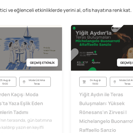
etici ve eğlenceli
etkinliklerde yerini al, ofis hayatına renk kat.
GEÇMİŞ ETKİNLİK
GEÇMİŞ 
05 Aug @
Moda Üst Arka
04 Aug @
Moda Üst Ar
19:00
Teras
19:00
Teras
rden Kaçış: Moda
Yiğit Aydın ile Teras
s'ta Yaza Eşlik Eden
Buluşmaları: Yüksek
lerin Tadımı
Rönesans'ın Zirvesi |
nın terasında, gün batımına
Michelangelo Buonarrot
kaldırıp yazın en keyifli
Raffaello Sanzio