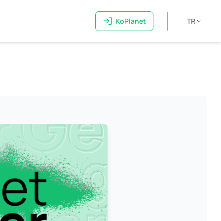
KoPlanet
TR