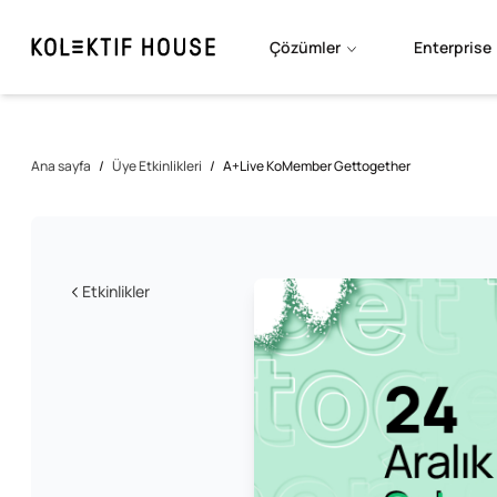
Çözümler
Enterprise
Ana sayfa
/
Üye Etkinlikleri
/
A+Live KoMember Gettogether
Etkinlikler