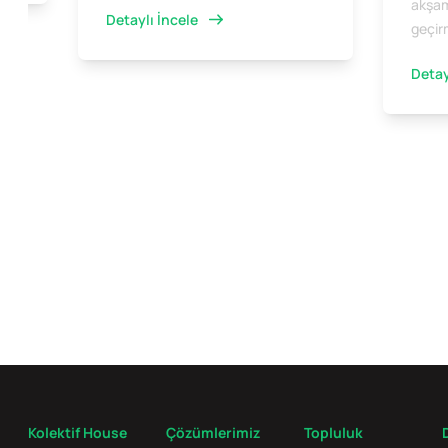
akşaml
Detaylı İncele
geçir
Detay
Kolektif House
Çözümlerimiz
Topluluk