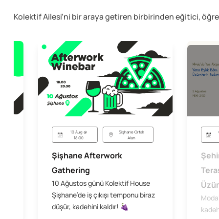
Kolektif Ailesi’ni bir araya getiren birbirinden eğitici, öğr
10 Aug @
Şişhane Ortak
18:00
Alan
sı
Şehi
Şişhane Afterwork
Tera
Gathering
10 Ağustos günü Kolektif House
Üzüm
Şişhane’de iş çıkışı temponu biraz
Moda'
düşür, kadehini kaldır! 🍇
kadeh 