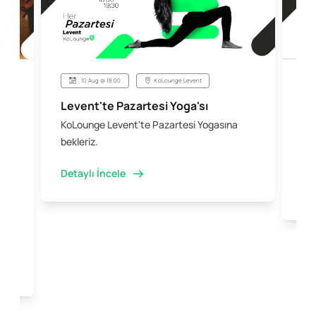
10 Aug @ 18:00
KoLounge Levent
Levent'te Pazartesi Yoga'sı
Şi
KoLounge Levent'te Pazartesi Yogasına
10 
 &
bekleriz.
iş 
kal
Detaylı İncele
Det
e