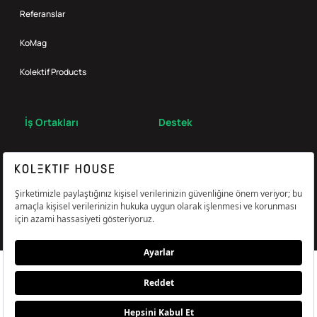
Referanslar
KoMag
Kolektif Products
İş Ortakları
Destek
Broker
S.S.S.
Bize Ulaş
Çerez Tercihlerini Yönetin
Aydınlatma & Açık Rıza Metni
KVKK,Gizlilik ve Çerez Politikası