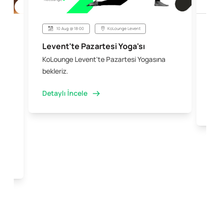
10 Aug @ 18:00
KoLounge Levent
Levent'te Pazartesi Yoga'sı
Şi
KoLounge Levent'te Pazartesi Yogasına
10 
 &
bekleriz.
iş 
kal
Detaylı İncele
Det
e