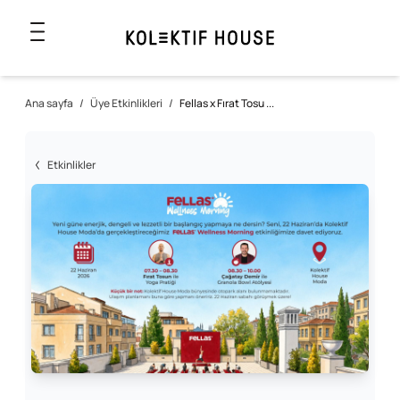
Ana sayfa
/
Üye Etkinlikleri
/
Fellas x Fırat Tosu ...
Etkinlikler