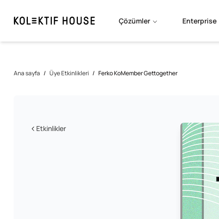
Çözümler
Enterprise
Ana sayfa
/
Üye Etkinlikleri
/
Ferko KoMember Gettogether
Etkinlikler