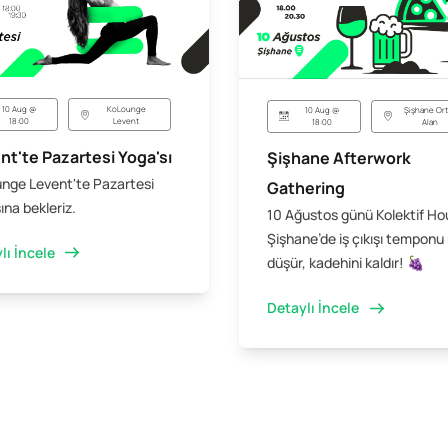
10 Aug @
KoLounge
10 Aug @
Şişhane Ort
18:00
Levent
18:00
Alan
nt'te Pazartesi Yoga'sı
Şişhane Afterwork
nge Levent'te Pazartesi
Gathering
ına bekleriz.
10 Ağustos günü Kolektif Ho
Şişhane’de iş çıkışı temponu 
lı İncele
düşür, kadehini kaldır! 🍇
Detaylı İncele