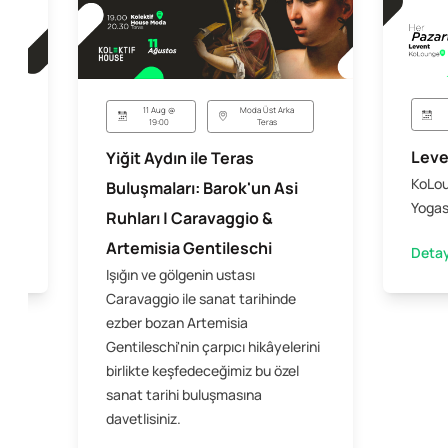
11 Aug @
Moda Üst Arka
19:00
Teras
sı
Leve
Yiğit Aydın ile Teras
KoLou
Buluşmaları: Barok'un Asi
Yogas
Ruhları | Caravaggio &
Artemisia Gentileschi
Detay
Işığın ve gölgenin ustası
Caravaggio ile sanat tarihinde
ezber bozan Artemisia
Gentileschi'nin çarpıcı hikâyelerini
birlikte keşfedeceğimiz bu özel
sanat tarihi buluşmasına
davetlisiniz.