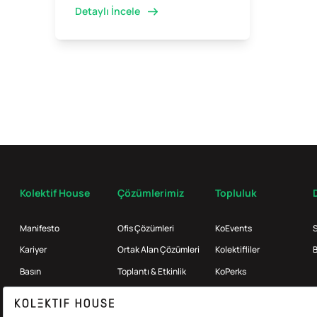
Detaylı İncele
Kolektif House
Çözümlerimiz
Topluluk
Manifesto
Ofis Çözümleri
KoEvents
S
Kariyer
Ortak Alan Çözümleri
Kolektifliler
B
Basın
Toplantı & Etkinlik
KoPerks
Referanslar
Enterprise
İş Ortakları
KoMag