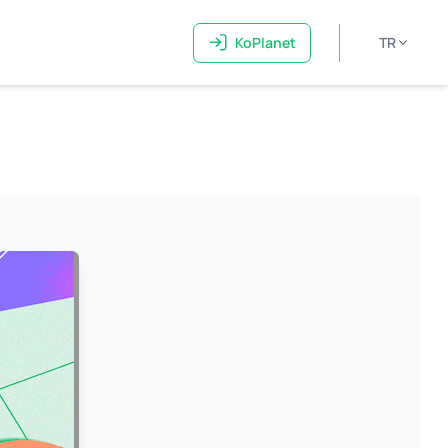
KoPlanet
TR