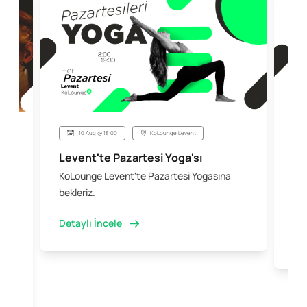
10 Aug @ 18:00
KoLounge Levent
Levent'te Pazartesi Yoga'sı
Şi
KoLounge Levent'te Pazartesi Yogasına
10 
 &
bekleriz.
iş 
kal
Detaylı İncele
Det
e