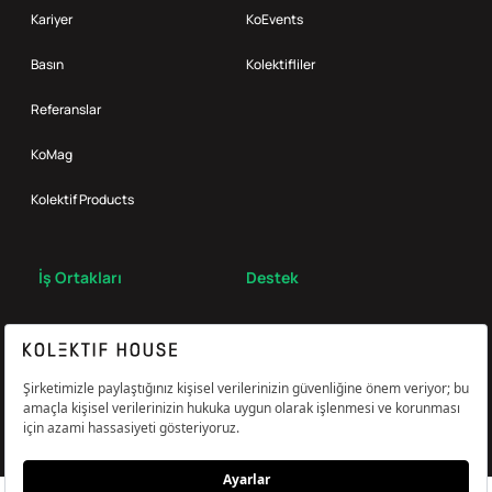
Kariyer
KoEvents
Basın
Kolektifliler
Referanslar
KoMag
Kolektif Products
İş Ortakları
Destek
Broker
S.S.S.
Bize Ulaş