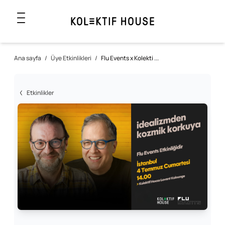
Ana sayfa
/
Üye Etkinlikleri
/
Flu Events x Kolekti ...
Etkinlikler