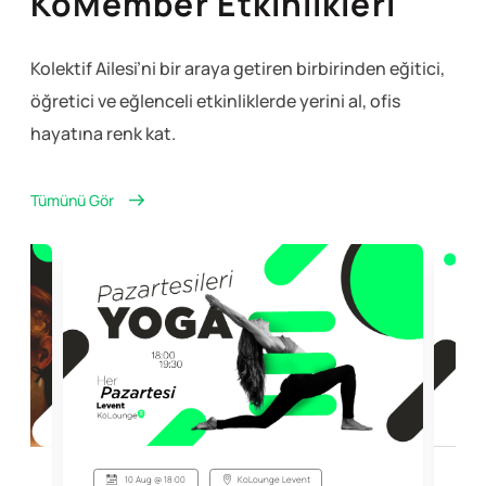
KoMember Etkinlikleri
Kolektif Ailesi’ni bir araya getiren birbirinden eğitici,
öğretici ve eğlenceli
etkinliklerde yerini al, ofis
hayatına renk kat.
Tümünü Gör
10 Aug @ 18:00
KoLounge Levent