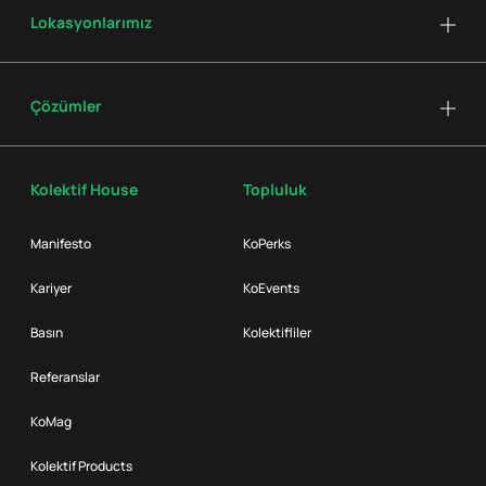
Lokasyonlarımız
Çözümler
Kolektif House
Topluluk
Manifesto
KoPerks
Kariyer
KoEvents
Basın
Kolektifliler
Referanslar
KoMag
Kolektif Products