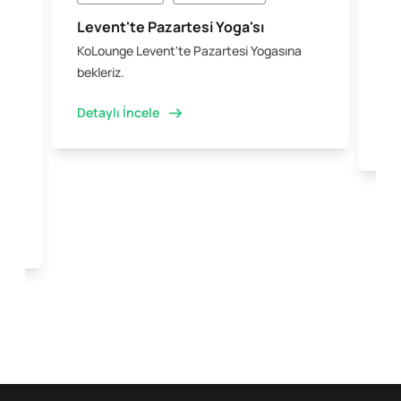
Levent'te Pazartesi Yoga'sı
Şi
KoLounge Levent'te Pazartesi Yogasına
10 
 &
bekleriz.
iş 
kal
Detaylı İncele
Det
e