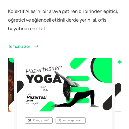
Kolektif Ailesi’ni bir araya getiren birbirinden eğitici,
öğretici ve eğlenceli
etkinliklerde yerini al, ofis
hayatına renk kat.
Tümünü Gör
10 Aug @ 18:00
KoLounge Levent