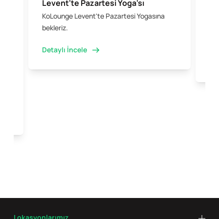
Levent'te Pazartesi Yoga'sı
Şi
KoLounge Levent'te Pazartesi Yogasına
10 
 &
bekleriz.
iş 
kal
Detaylı İncele
Det
e
Lokasyonlarımız