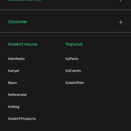
Çözümler
Kolektif House
Topluluk
Manifesto
KoPerks
Kariyer
KoEvents
Basın
Kolektifliler
Referanslar
KoMag
Kolektif Products