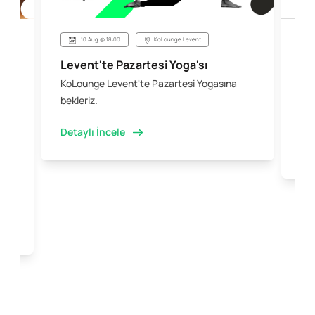
10 Aug @ 18:00
KoLounge Levent
Levent'te Pazartesi Yoga'sı
Şi
KoLounge Levent'te Pazartesi Yogasına
10 
 &
bekleriz.
iş 
kal
Detaylı İncele
Det
e