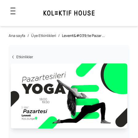
Ana sayfa
/
Üye Etkinlikleri
/
Levent&#039;te Pazar ...
Etkinlikler