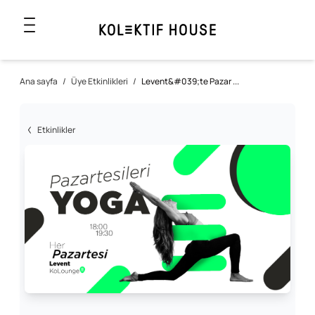
Ana sayfa
/
Üye Etkinlikleri
/
Levent&#039;te Pazar ...
Etkinlikler