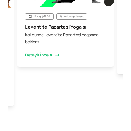
10 Aug @ 18:00
KoLounge Levent
Levent'te Pazartesi Yoga'sı
Şi
KoLounge Levent'te Pazartesi Yogasına
10 
 &
bekleriz.
iş 
kal
Detaylı İncele
Det
e