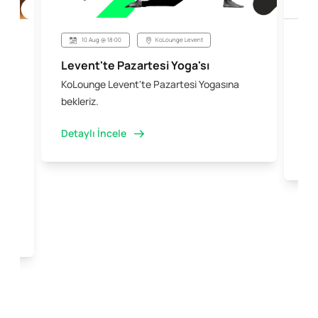
10 Aug @ 18:00
KoLounge Levent
Levent'te Pazartesi Yoga'sı
Şi
KoLounge Levent'te Pazartesi Yogasına
10 
 &
bekleriz.
iş 
kal
Detaylı İncele
Det
e