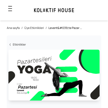
Ana sayfa
/
Üye Etkinlikleri
/
Levent&#039;te Pazar ...
Etkinlikler