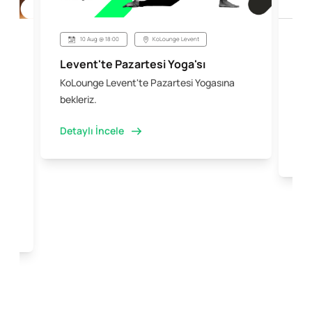
10 Aug @ 18:00
KoLounge Levent
Levent'te Pazartesi Yoga'sı
Şi
KoLounge Levent'te Pazartesi Yogasına
10 
 &
bekleriz.
iş 
kal
Detaylı İncele
Det
e