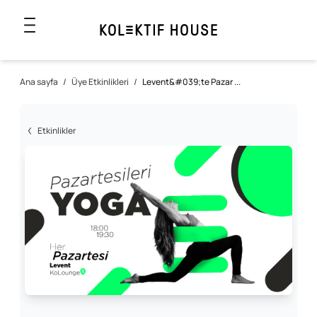
Ana sayfa
/
Üye Etkinlikleri
/
Levent&#039;te Pazar ...
Etkinlikler