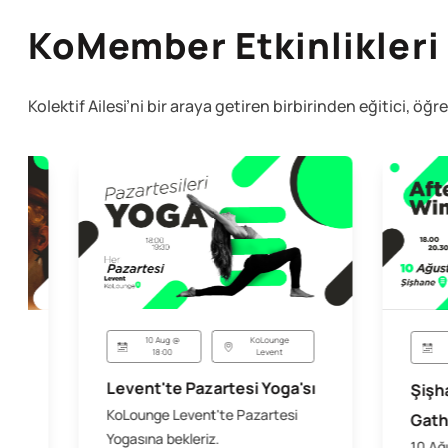
KoMember Etkinlikleri
Kolektif Ailesi’ni bir araya getiren birbirinden eğitici, öğr
10 Aug @
KoLounge
18:00
Levent
Levent'te Pazartesi Yoga'sı
Şişh
KoLounge Levent'te Pazartesi
Gath
Yogasına bekleriz.
10 Ağ