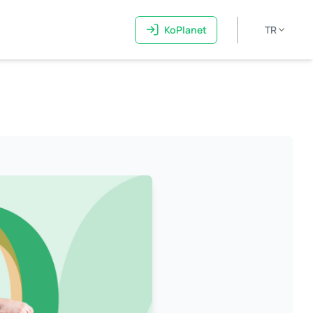
KoPlanet
TR