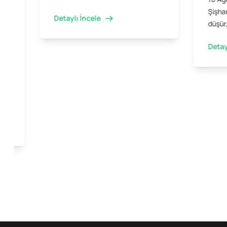
Şişhan
Detaylı İncele
düşür,
Detay
ini