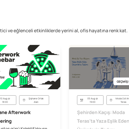
etici ve eğlenceli
etkinliklerde yerini al, ofis hayatına renk kat.
GEÇMİŞ 
05 Aug @
Moda Üst Ar
10 Aug @
Şişhane Ortak
19:00
Teras
18:00
Alan
Şehirden Kaçış: Moda
ane Afterwork
Teras'ta Yaza Eşlik Ede
ering
ustos günü Kolektif House