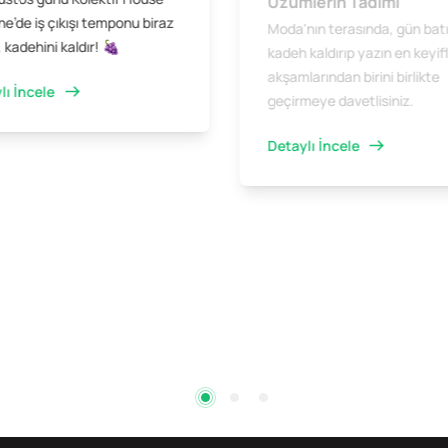
Üzümlerin Tadımı
e’de iş çıkışı temponu biraz
Moda'nın terasında, gün bat
 kadehini kaldır! 🍇
kadeh kaldırıp yazın en keyifl
akşamlarından birini birlikte
lı İncele
geçirmeye davetlisiniz.
Detaylı İncele