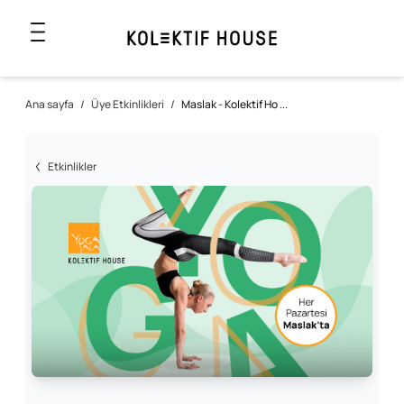
Ana sayfa
/
Üye Etkinlikleri
/
Maslak - Kolektif Ho ...
Etkinlikler