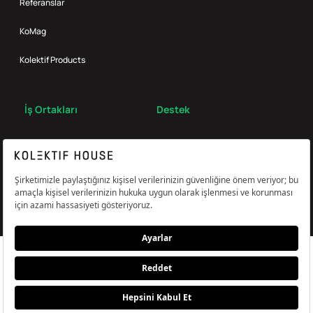
Referanslar
KoMag
Kolektif Products
İş Ortakları
Destek
Broker
S.S.S.
Bize Ulaş
Çerez Tercihlerini Yönetin
Aydınlatma & Açık Rıza Metni
KVKK,Gizlilik ve Çerez Politikası
© Kolektif House 2022