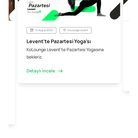
10 Aug @ 18:00
KoLounge Levent
Levent'te Pazartesi Yoga'sı
Şi
KoLounge Levent'te Pazartesi Yogasına
10 
 &
bekleriz.
iş 
kal
Detaylı İncele
Det
e