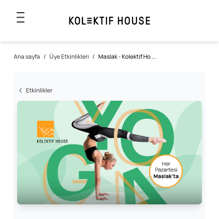
Ana sayfa
/
Üye Etkinlikleri
/
Maslak - Kolektif Ho ...
Etkinlikler