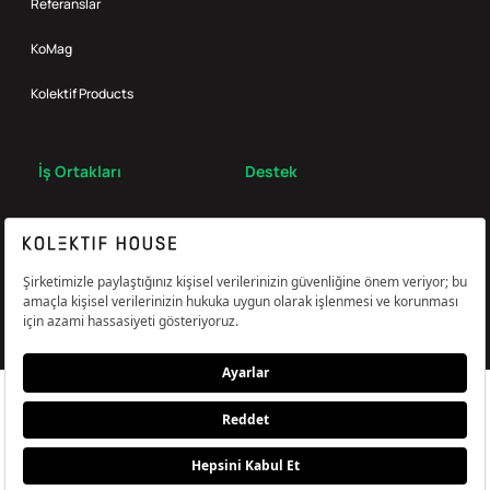
Referanslar
KoMag
Kolektif Products
İş Ortakları
Destek
Broker
S.S.S.
Bize Ulaş
Çerez Tercihlerini Yönetin
Aydınlatma & Açık Rıza Metni
KVKK,Gizlilik ve Çerez Politikası
© Kolektif House 2022