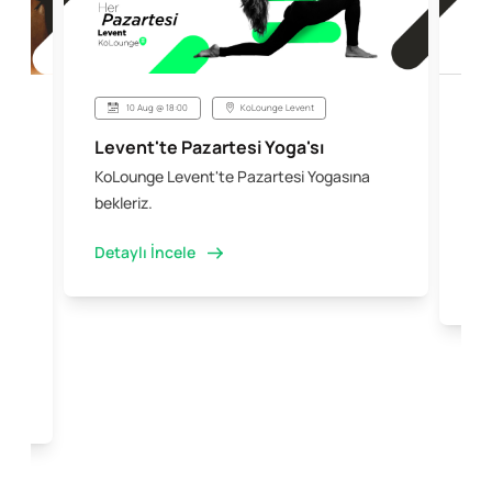
10 Aug @ 18:00
KoLounge Levent
Levent'te Pazartesi Yoga'sı
Şi
KoLounge Levent'te Pazartesi Yogasına
10 
 &
bekleriz.
iş 
kal
Detaylı İncele
Det
e