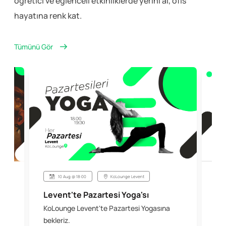
öğretici ve eğlenceli
etkinliklerde yerini al, ofis
hayatına renk kat.
Tümünü Gör
10 Aug @ 18:00
KoLounge Levent
Levent'te Pazartesi Yoga'sı
Şi
KoLounge Levent'te Pazartesi Yogasına
10 
 &
bekleriz.
iş 