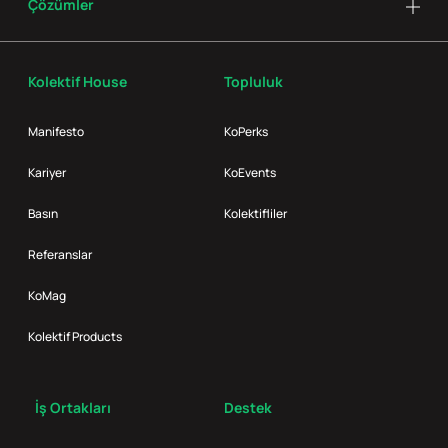
Çözümler
Kolektif House
Topluluk
Manifesto
KoPerks
Kariyer
KoEvents
Basın
Kolektifliler
Referanslar
KoMag
Kolektif Products
İş Ortakları
Destek