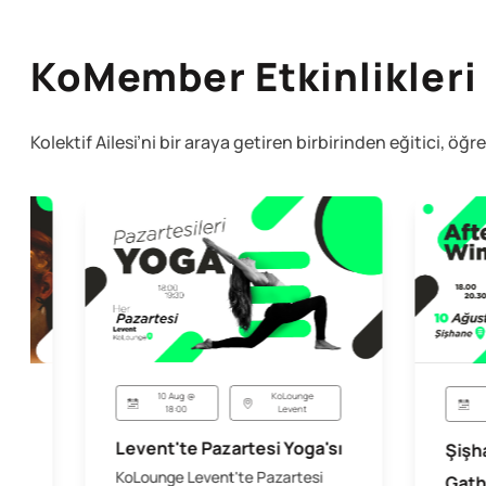
KoMember Etkinlikleri
Kolektif Ailesi’ni bir araya getiren birbirinden eğitici, öğr
10 Aug @
KoLounge
18:00
Levent
Levent'te Pazartesi Yoga'sı
Şişh
KoLounge Levent'te Pazartesi
Gath