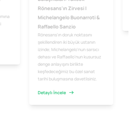
Yog
Rönesans'ın Zirvesi |
ımına
Michelangelo Buonarroti &
Det
i
Raffaello Sanzio
Rönesans'ın doruk noktasını
şekillendiren iki büyük ustanın
izinde; Michelangelo'nun sarsıcı
dehası ve Raffaello'nun kusursuz
denge anlayışını birlikte
keşfedeceğimiz bu özel sanat
tarihi buluşmasına davetlisiniz.
Detaylı İncele