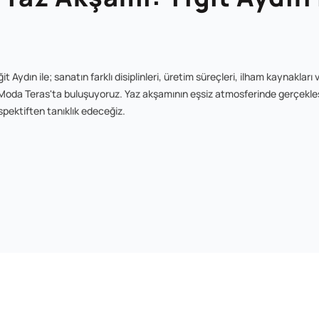
ğit Aydın ile; sanatın farklı disiplinleri, üretim süreçleri, ilham kaynakla
in Moda Teras'ta buluşuyoruz. Yaz akşamının eşsiz atmosferinde gerçekleş
spektiften tanıklık edeceğiz.