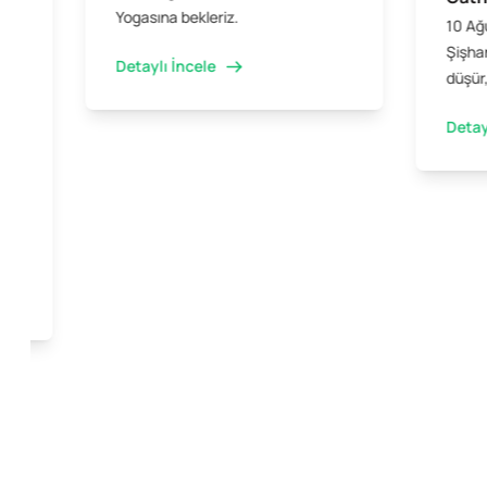
Yogasına bekleriz.
10 Ağ
Şişhan
Detaylı İncele
düşür,
Detay
ini