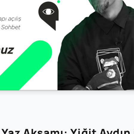
 Yaz Akşamı: Yiğit Aydın 