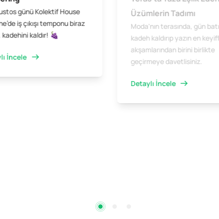
ustos günü Kolektif House
Üzümlerin Tadımı
e’de iş çıkışı temponu biraz
Moda'nın terasında, gün bat
 kadehini kaldır! 🍇
kadeh kaldırıp yazın en keyifl
akşamlarından birini birlikte
lı İncele
geçirmeye davetlisiniz.
Detaylı İncele