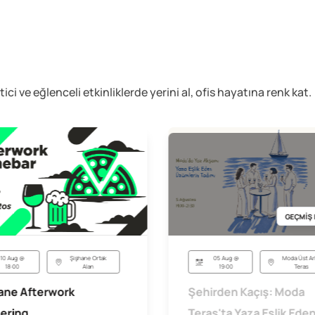
etici ve eğlenceli
etkinliklerde yerini al, ofis hayatına renk kat.
GEÇMİŞ 
05 Aug @
Moda Üst Ar
10 Aug @
Şişhane Ortak
19:00
Teras
18:00
Alan
Şehirden Kaçış: Moda
ane Afterwork
Teras'ta Yaza Eşlik Ede
ering