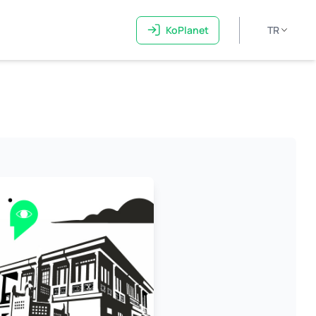
KoPlanet
TR