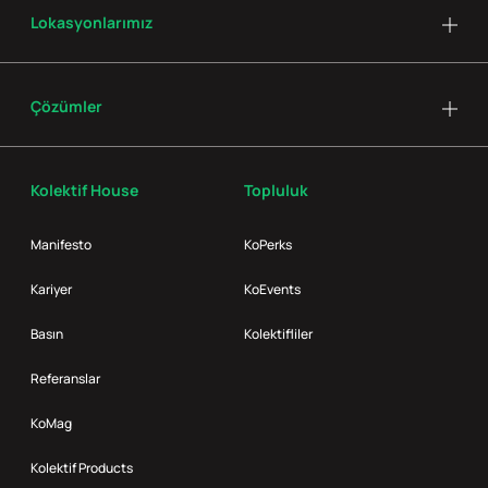
Lokasyonlarımız
Çözümler
Kolektif House
Topluluk
Manifesto
KoPerks
Kariyer
KoEvents
Basın
Kolektifliler
Referanslar
KoMag
Kolektif Products