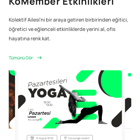
KoMember Etkinlikleri
Kolektif Ailesi’ni bir araya getiren birbirinden eğitici,
öğretici ve eğlenceli
etkinliklerde yerini al, ofis
hayatına renk kat.
Tümünü Gör
10 Aug @ 18:00
KoLounge Levent