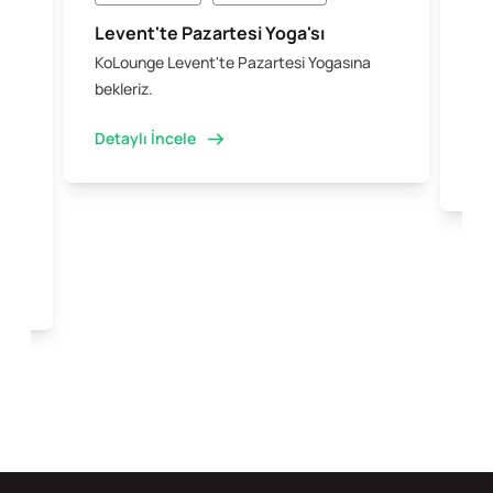
Levent'te Pazartesi Yoga'sı
Şi
KoLounge Levent'te Pazartesi Yogasına
10 
 &
bekleriz.
iş 
kal
Detaylı İncele
Det
e