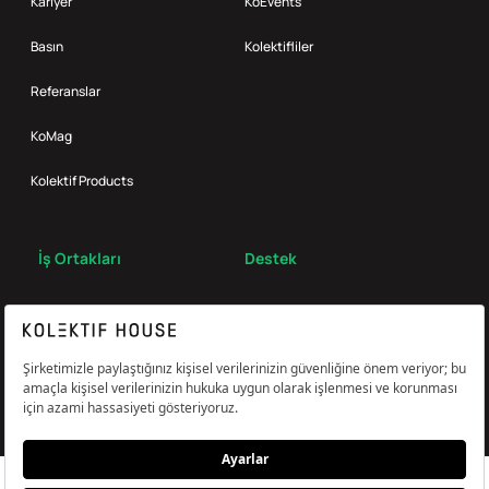
Kariyer
KoEvents
Basın
Kolektifliler
Referanslar
KoMag
Kolektif Products
İş Ortakları
Destek
Broker
S.S.S.
Bize Ulaş
Çerez Tercihlerini Yönetin