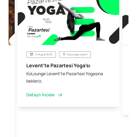
10 Aug @ 18:00
KoLounge Levent
Levent'te Pazartesi Yoga'sı
Şi
KoLounge Levent'te Pazartesi Yogasına
10 
 &
bekleriz.
iş 
kal
Detaylı İncele
Det
e