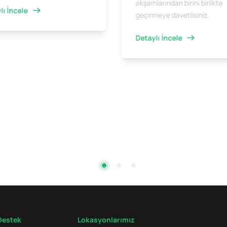
akşamlarından birini birlikte
lı İncele
geçirmeye davetlisiniz.
Detaylı İncele
Destek
Lokasyonlarımız