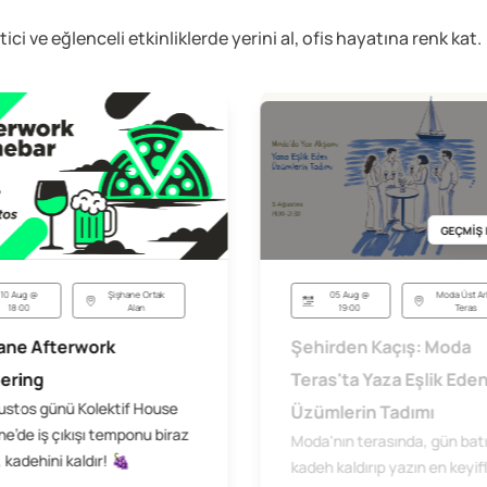
etici ve eğlenceli
etkinliklerde yerini al, ofis hayatına renk kat.
GEÇMİŞ 
05 Aug @
Moda Üst Ar
10 Aug @
Şişhane Ortak
19:00
Teras
18:00
Alan
Şehirden Kaçış: Moda
ane Afterwork
Teras'ta Yaza Eşlik Ede
ering
ustos günü Kolektif House
Üzümlerin Tadımı
e’de iş çıkışı temponu biraz
Moda'nın terasında, gün bat
 kadehini kaldır! 🍇
kadeh kaldırıp yazın en keyifl