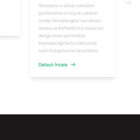
Rönesans'ın doruk noktasını
şekillendiren iki büyük ustanın
izinde; Michelangelo'nun sarsıcı
dehası ve Raffaello'nun kusursuz
denge anlayışını birlikte
keşfedeceğimiz bu özel sanat
tarihi buluşmasına davetlisiniz.
Detaylı İncele