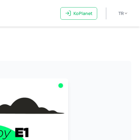
KoPlanet
TR