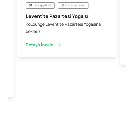
10 Aug @ 18:00
KoLounge Levent
Levent'te Pazartesi Yoga'sı
Şi
KoLounge Levent'te Pazartesi Yogasına
10 
 &
bekleriz.
iş 
kal
Detaylı İncele
Det
e