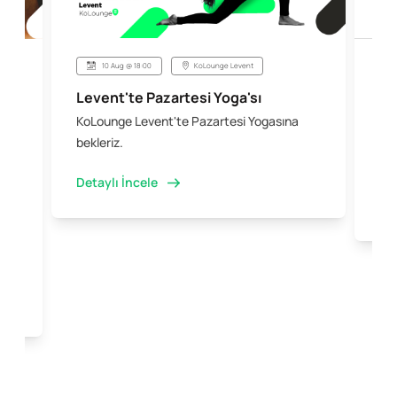
10 Aug @ 18:00
KoLounge Levent
Levent'te Pazartesi Yoga'sı
Şi
KoLounge Levent'te Pazartesi Yogasına
10 
 &
bekleriz.
iş 
kal
Detaylı İncele
Det
e