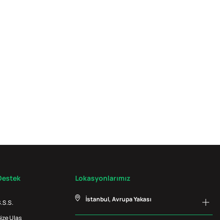
Destek
Lokasyonlarımız
İstanbul, Avrupa Yakası
.S.S.
ize Ulaş