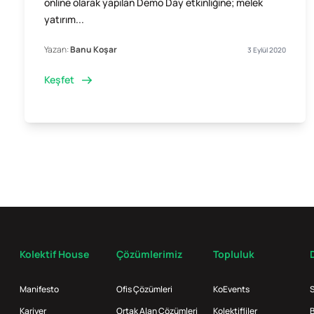
online olarak yapılan Demo Day etkinliğine; melek
yatırım...
Yazan:
Banu Koşar
3 Eylül 2020
Keşfet
Kolektif House
Çözümlerimiz
Topluluk
Manifesto
Ofis Çözümleri
KoEvents
S
Kariyer
Ortak Alan Çözümleri
Kolektifliler
B