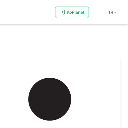
KoPlanet
TR