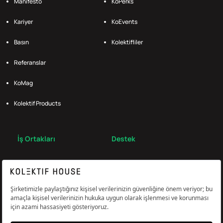
Manifesto
KoPerks
Kariyer
KoEvents
Basın
Kolektifliler
Referanslar
KoMag
Kolektif Products
İş Ortakları
Destek
Broker
S.S.S.
Bize Ulaş