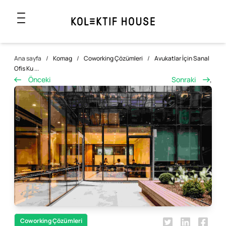
Ana sayfa
/
Komag
/
Coworking Çözümleri
/
Avukatlar İçin Sanal
Ofis Ku ...
Önceki
Sonraki
,
Coworking Çözümleri