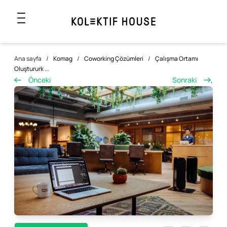
Ana sayfa
/
Komag
/
Coworking Çözümleri
/
Çalışma Ortamı
Oluştururk ...
Önceki
Sonraki
,