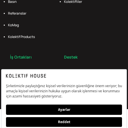
Basın
Kolektifliler
Referanslar
KoMag
Kolektif Products
İş Ortakları
Destek
Broker
S.S.S.
Bize Ulaş
Çerez Tercihlerini Yönetin
Aydınlatma & Açık Rıza Metni
KVKK,Gizlilik ve Çerez Politikası