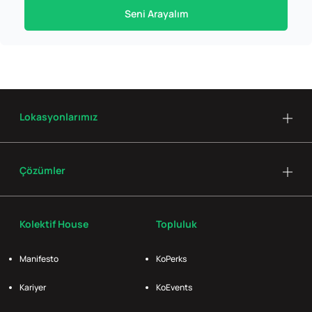
Seni Arayalım
Lokasyonlarımız
Çözümler
Kolektif House
Topluluk
Manifesto
KoPerks
Kariyer
KoEvents