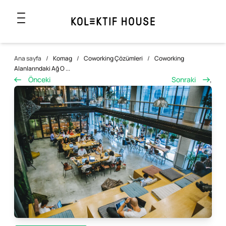
Ana sayfa
/
Komag
/
Coworking Çözümleri
/
Coworking
Alanlarındaki Ağ O ...
Önceki
Sonraki
,