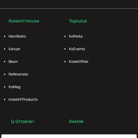
Kolektif House
Topluluk
Manifesto
KoPerks
Kariyer
KoEvents
Basın
Kolektifliler
Referanslar
KoMag
Kolektif Products
İş Ortakları
Destek
Broker
S.S.S.