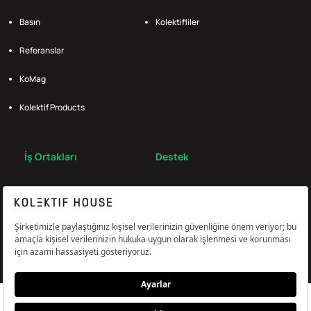
Basın
Kolektifliler
Referanslar
KoMag
Kolektif Products
İş Ortakları
Destek
Broker
S.S.S.
Bize Ulaş
Çerez Tercihlerini Yönetin