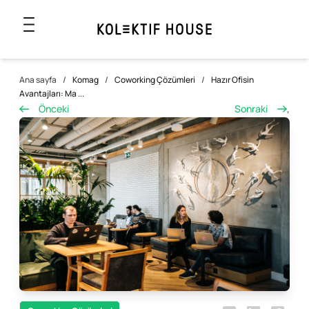
Ana sayfa
/
Komag
/
Coworking Çözümleri
/
Hazır Ofisin
Avantajları: Ma ...
Önceki
Sonraki
,