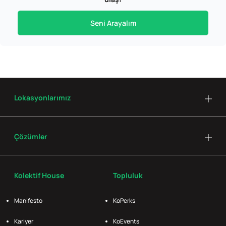
Seni Arayalım
Lokasyonlarımız
Çözümler
Kolektif House
Topluluk
Manifesto
KoPerks
Kariyer
KoEvents